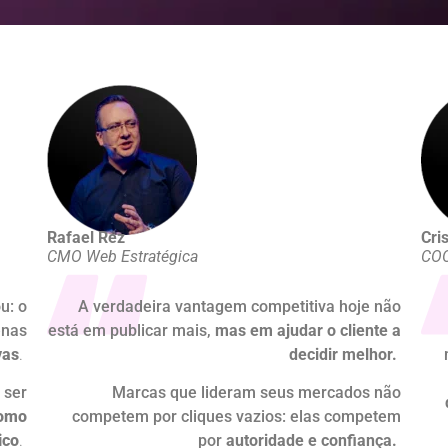
Rafael Rez
Cri
CMO Web Estratégica
COO
u: o
A verdadeira vantagem competitiva hoje não
enas
está em publicar mais,
mas em ajudar o cliente a
vas
.
decidir melhor
.
 ser
Marcas que lideram seus mercados não
como
competem por cliques vazios: elas competem
ico
.
por
autoridade e confiança
.