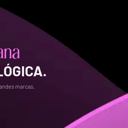
ana
LÓGICA.
randes marcas.