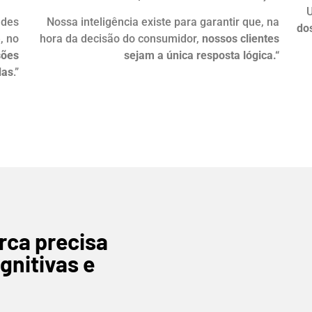
ndes
Nossa inteligência existe para garantir que, na
dos
, no
hora da decisão do consumidor,
nossos clientes
sões
sejam a única resposta lógica.
“
das
.”
arca precisa
gnitivas e