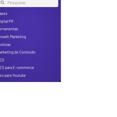
ases
igital PR
erramentas
rowth Marketing
otícias
arketing de Conteúdo
EO
EO para E-commerce
eo para Youtube