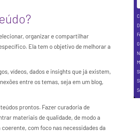
teúdo?
C
D
F
elecionar, organizar e compartilhar
G
specífico. Ela tem o objetivo de melhorar a
N
M
os, vídeos, dados e insights que já existem,
S
onexões entre os temas, seja em um blog,
S
S
teúdos prontos. Fazer curadoria de
ntrar materiais de qualidade, de modo a
ma coerente, com foco nas necessidades da