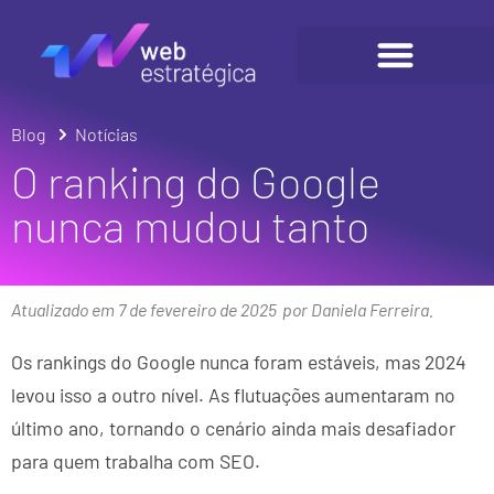
Blog
Notícias
O ranking do Google
nunca mudou tanto
Atualizado em 7 de fevereiro de 2025
por Daniela Ferreira.
Os rankings do Google nunca foram estáveis, mas 2024
levou isso a outro nível. As flutuações aumentaram no
último ano, tornando o cenário ainda mais desafiador
para quem trabalha com SEO.