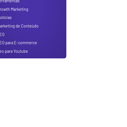
erramentas
rowth Marketing
otícias
arketing de Conteúdo
EO
EO para E-commerce
eo para Youtube