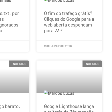
s.txt: por
O fim do tráfego grátis?
es
Cliques do Google para a
ignorados
web aberta despencam
 a
para 23%
19 DE JUNHO DE 2026
NOTÍCIAS
NOTÍCIAS
go barato:
Google Lighthouse lança
auditoria de “Navegação