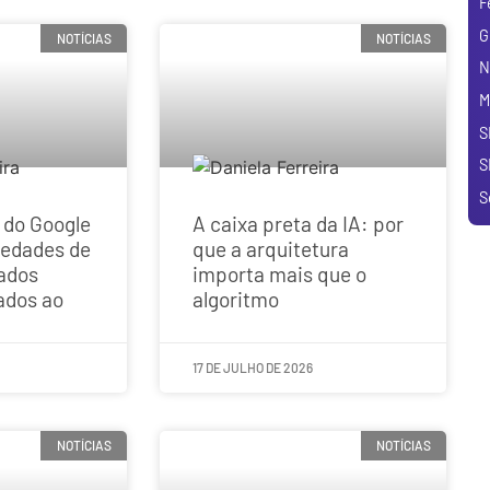
F
G
NOTÍCIAS
NOTÍCIAS
N
M
S
S
S
o do Google
A caixa preta da IA: por
iedades de
que a arquitetura
ados
importa mais que o
rados ao
algoritmo
17 DE JULHO DE 2026
NOTÍCIAS
NOTÍCIAS