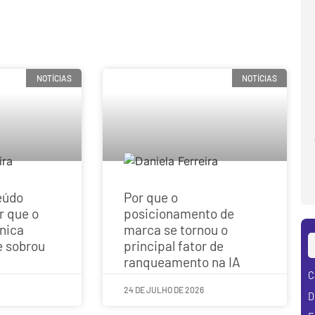
NOTÍCIAS
NOTÍCIAS
eúdo
Por que o
r que o
posicionamento de
única
marca se tornou o
e sobrou
principal fator de
ranqueamento na IA
C
24 DE JULHO DE 2026
D