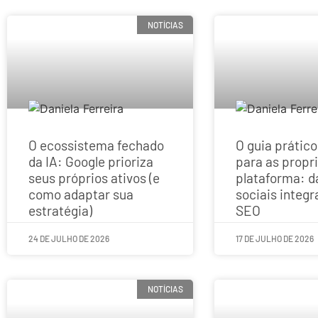
NOTÍCIAS
O ecossistema fechado
O guia prátic
da IA: Google prioriza
para as propr
seus próprios ativos (e
plataforma: d
como adaptar sua
sociais integ
estratégia)
SEO
24 DE JULHO DE 2026
17 DE JULHO DE 2026
NOTÍCIAS