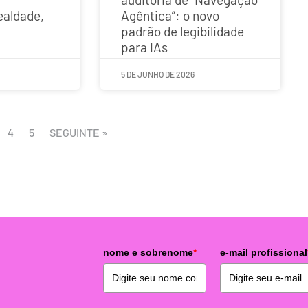
ealdade,
Agêntica”: o novo
padrão de legibilidade
para IAs
5 DE JUNHO DE 2026
4
5
SEGUINTE »
nome e sobrenome
*
e-mail profissional
o