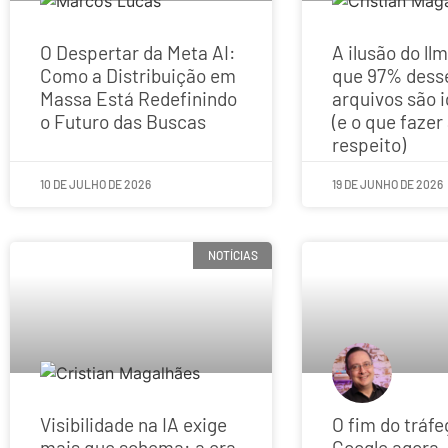
O Despertar da Meta AI:
A ilusão do llm
Como a Distribuição em
que 97% dess
Massa Está Redefinindo
arquivos são 
o Futuro das Buscas
(e o que fazer
respeito)
10 DE JULHO DE 2026
19 DE JUNHO DE 2026
NOTÍCIAS
Visibilidade na IA exige
O fim do tráfe
mais que schema: a era
Google agora