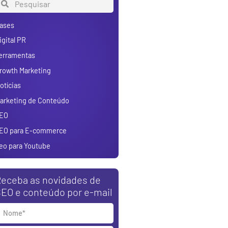
ases
igital PR
erramentas
rowth Marketing
otícias
arketing de Conteúdo
EO
EO para E-commerce
eo para Youtube
eceba as novidades de
EO e conteúdo por e-mail