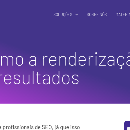
SOLUÇÕES
SOBRE NÓS
MATERIA
omo a renderizaç
resultados
 profissionais de SEO, já que isso