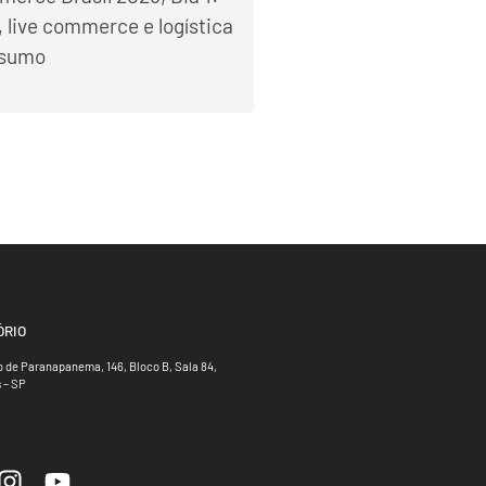
 live commerce e logística
esumo
ÓRIO
 de Paranapanema, 146, Bloco B, Sala 84,
 – SP