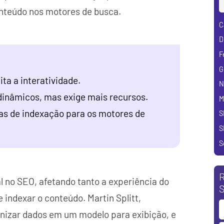
conteúdo nos motores de busca.
C
D
F
G
ta a interatividade.
N
dinâmicos, mas exige mais recursos.
M
as de indexação para os motores de
S
S
S
R
 no SEO, afetando tanto a experiência do
S
indexar o conteúdo. Martin Splitt,
anizar dados em um modelo para exibição, e