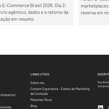
 E-Commerce Brasil 2026, Dia 2:
marketplaces,
cio agêntico, dados e o retorno da
reversa em r
ização em resumo
LINKS ÚTEIS
ESCRIT
Sobre nós
Rua Barão
Campinas
Content Experience - Evento de Marketing
de Conteúdo
timization)
Materiais Ricos
Blog
Conteúdo