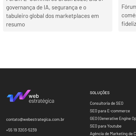
Fórum
governança de IA, segurança e o
comér
tabuleiro global dos marketplaces em
fidel
resumo
SOLUÇÕES
Consultoria de SEO
SEO para E-commerce
GEO (Generative Engine Op
contato@webestrategica.com.br
SEO para Youtube
+55 19 3203-5239
Agência de Marketing de 