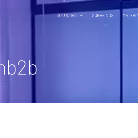
SOLUÇÕES
SOBRE NÓS
MATERIA
onb2b