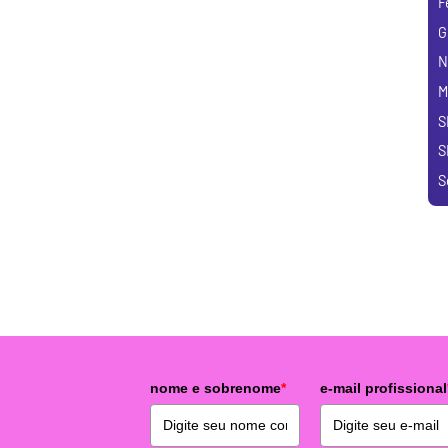
F
G
N
M
S
S
S
nome e sobrenome
*
e-mail profissional
o