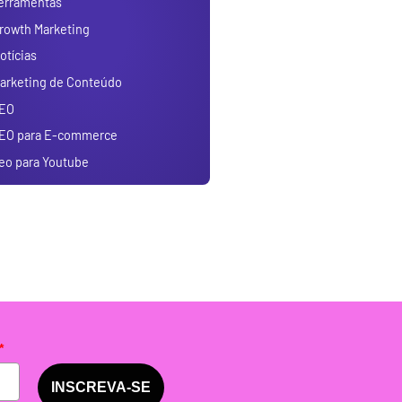
erramentas
rowth Marketing
otícias
arketing de Conteúdo
EO
EO para E-commerce
eo para Youtube
*
INSCREVA-SE