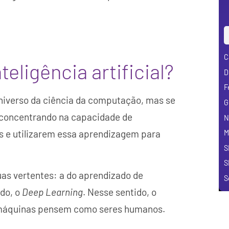
C
eligência artificial?
D
F
 universo da ciência da computação, mas se
G
e concentrando na capacidade de
N
os e utilizarem essa aprendizagem para
M
S
S
uas vertentes: a do aprendizado de
S
ndo, o
Deep Learning
. Nesse sentido, o
 as máquinas pensem como seres humanos.