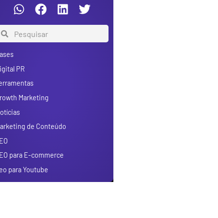
ases
igital PR
erramentas
rowth Marketing
otícias
arketing de Conteúdo
EO
EO para E-commerce
eo para Youtube