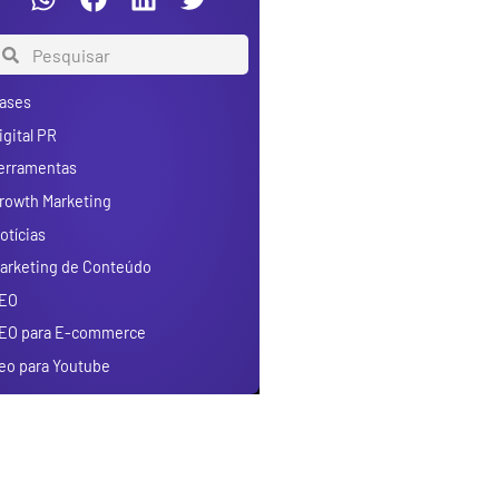
ases
igital PR
erramentas
rowth Marketing
otícias
arketing de Conteúdo
EO
EO para E-commerce
eo para Youtube