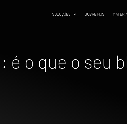
SOLUÇÕES
SOBRE NÓS
MATERIA
: é o que o seu b