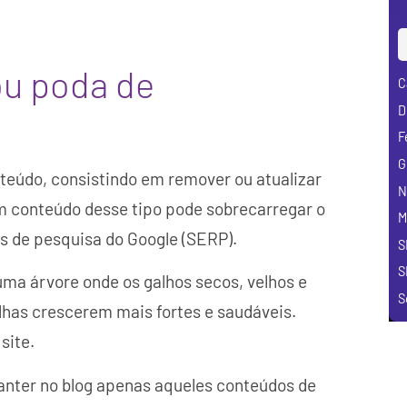
ou poda de
C
D
F
G
nteúdo, consistindo em remover ou atualizar
N
Um conteúdo desse tipo pode sobrecarregar o
M
s de pesquisa do Google (SERP).
S
S
ma árvore onde os galhos secos, velhos e
S
lhas crescerem mais fortes e saudáveis.
site.
manter no blog apenas aqueles conteúdos de