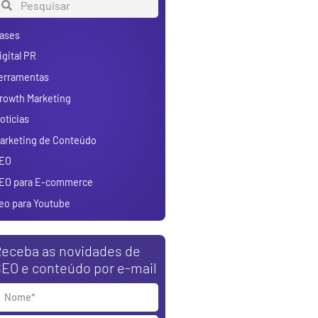
ases
igital PR
erramentas
rowth Marketing
otícias
arketing de Conteúdo
EO
EO para E-commerce
eo para Youtube
eceba as novidades de
EO e conteúdo por e-mail