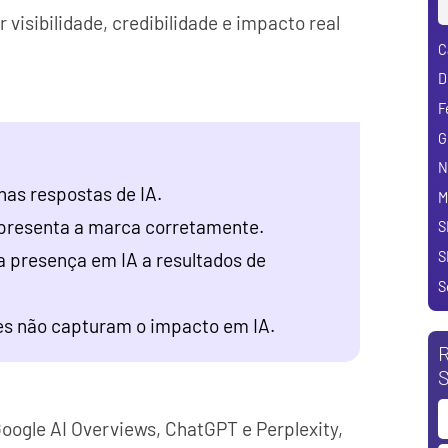
visibilidade, credibilidade e impacto real
C
D
F
G
N
nas respostas de IA.
M
representa a marca corretamente.
S
S
a presença em IA a resultados de
S
es não capturam o impacto em IA.
R
S
ogle AI Overviews, ChatGPT e Perplexity,