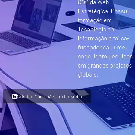
COO da Web
Estratégica. Possui
formação em
Tecnologia da
Informação e foi co-
fundador da Lume,
onde liderou equipes
em grandes projetos
globais.
Cristian Magalhães no LinkedIn