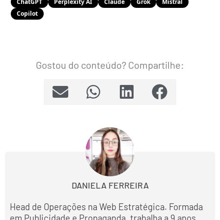
ChatGPT
Perplexity AI
Claude
Grok
Mistral
Copilot
Gostou do conteúdo? Compartilhe:
DANIELA FERREIRA
Head de Operações na Web Estratégica. Formada
em Publicidade e Propaganda, trabalha a 9 anos