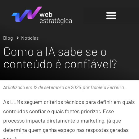
Blog
Notícias
Como a IA sabe se o
conteúdo é confiável?
Atualizado em 12 de setembro de 2025
por Daniela Ferreira.
As LLMs seguem critérios técnicos para definir em quais
conteúdos confiar e quais fontes priorizar. Esse
processo impacta diretamente o marketing, já que
determina quem ganha espaço nas respostas geradas