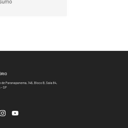
esumo
ÓRIO
 de Paranapanema, 146, Bloco B, Sala 84,
 – SP