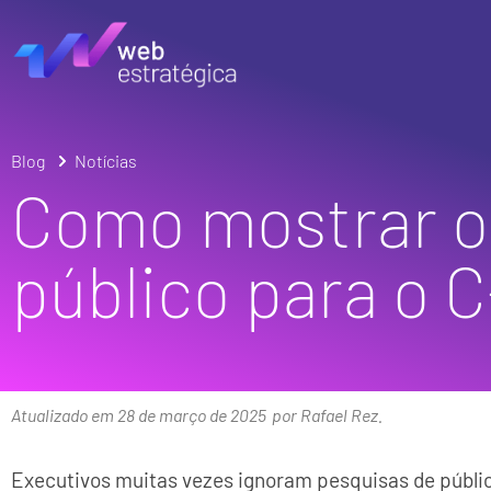
Blog
Notícias
Como mostrar o 
público para o 
Atualizado em 28 de março de 2025
por Rafael Rez.
Executivos muitas vezes ignoram pesquisas de públi