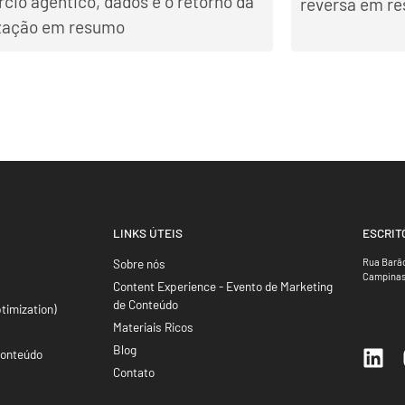
cio agêntico, dados e o retorno da
reversa em r
ização em resumo
LINKS ÚTEIS
ESCRIT
Sobre nós
Rua Barão
Campinas
Content Experience - Evento de Marketing
de Conteúdo
timization)
Materiais Ricos
Blog
Conteúdo
Contato