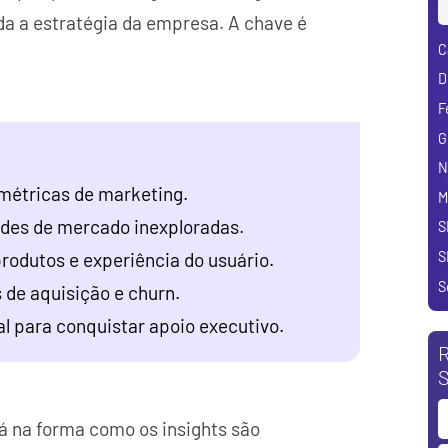
a a estratégia da empresa. A chave é
C
D
F
G
N
métricas de marketing.
M
ades de mercado inexploradas.
S
S
produtos e experiência do usuário.
S
de aquisição e churn.
l para conquistar apoio executivo.
R
S
tá na forma como os insights são