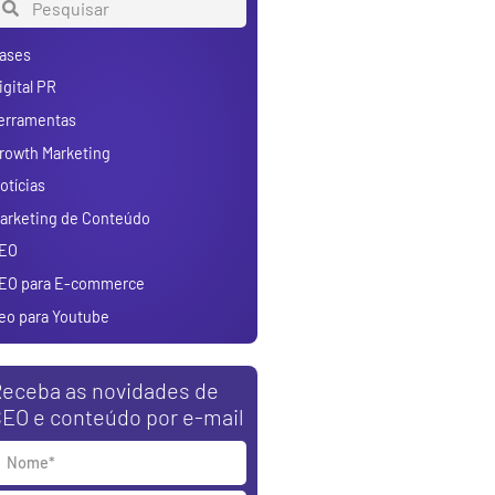
ases
igital PR
erramentas
rowth Marketing
otícias
arketing de Conteúdo
EO
EO para E-commerce
eo para Youtube
eceba as novidades de
EO e conteúdo por e-mail