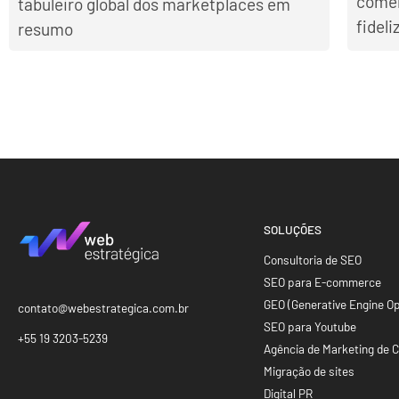
comér
tabuleiro global dos marketplaces em
fidel
resumo
SOLUÇÕES
Consultoria de SEO
SEO para E-commerce
GEO (Generative Engine Op
contato@webestrategica.com.br
SEO para Youtube
+55 19 3203-5239
Agência de Marketing de 
Migração de sites
Digital PR