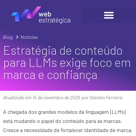
Blog
Notícias
Estratégia de conteúdo
para LLMs exige foco em
marca e confiança
Atualizado em 14 de novembro de 2025
por Daniela Ferreira.
A chegada dos grandes modelos de linguagem (LLMs)
está mudando o papel do conteúdo para as marcas.
Cresce a necessidade de fortalecer identidade de marca,