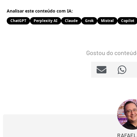
Analisar este conteúdo com IA:
ChatGPT
Perplexity AI
Claude
Grok
Mistral
Copilot
Gostou do conteúd
RAFAEL