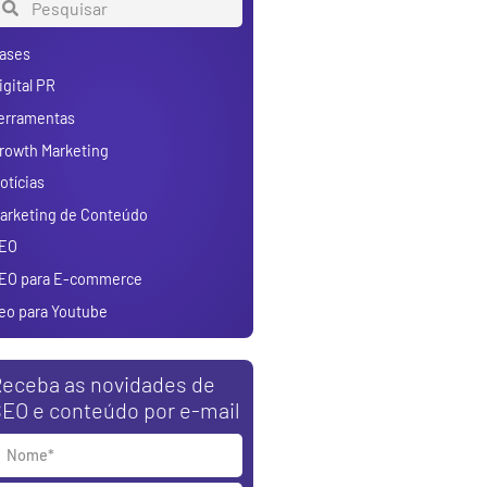
ases
igital PR
erramentas
rowth Marketing
otícias
arketing de Conteúdo
EO
EO para E-commerce
eo para Youtube
eceba as novidades de
EO e conteúdo por e-mail