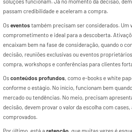
soluções funcionam. Já no momento da decisão, dem
passam credibilidade e aceleram a compra.
Os
eventos
também precisam ser considerados. Um we
comprometimento e ideal para a descoberta. Ativaçõe
encaixam bem na fase de consideração, quando o co
decisão, reuniões exclusivas ou eventos proprietários
compra, workshops e conferências para clientes for
Os
conteúdos profundos
, como e-books e white pa
conforme o estágio. No início, funcionam bem quand
mercado ou tendências. No meio, precisam apresenta
decisão, devem provar o valor da escolha com cases, 
comprovados.
Por último, está a
retenção
, que muitas vezes é esqu