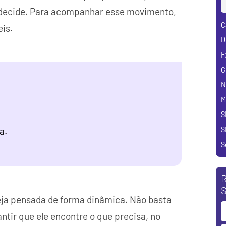
ão decide. Para acompanhar esse movimento,
C
is.
D
F
G
N
M
S
S
a.
S
R
S
eja pensada de forma dinâmica. Não basta
ntir que ele encontre o que precisa, no