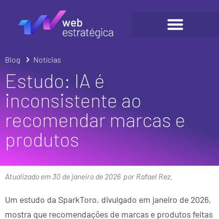
Blog
Notícias
Estudo: IA é
inconsistente ao
recomendar marcas e
produtos
Atualizado em 30 de janeiro de 2026
por Rafael Rez.
Um estudo da SparkToro, divulgado em janeiro de 2026,
mostra que recomendações de marcas e produtos feitas