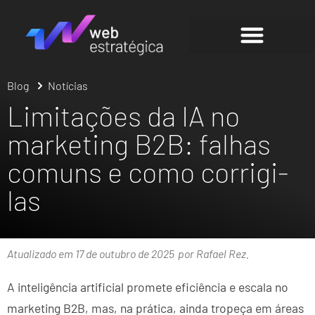
Blog
Notícias
Limitações da IA no
marketing B2B: falhas
comuns e como corrigi-
las
Atualizado em 17 de outubro de 2025
por Rafael Rez.
A inteligência artificial promete eficiência e escala no
marketing B2B, mas, na prática, ainda tropeça em áreas