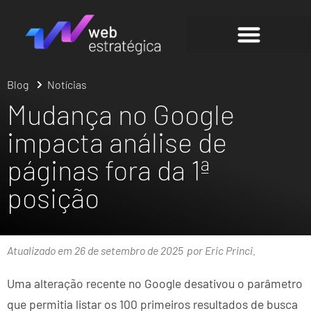
Blog
Notícias
Mudança no Google
impacta análise de
páginas fora da 1ª
posição
Atualizado em 26 de setembro de 2025
por Eric Princi.
Uma alteração recente no Google desativou o parâmetro
que permitia listar os 100 primeiros resultados de busca