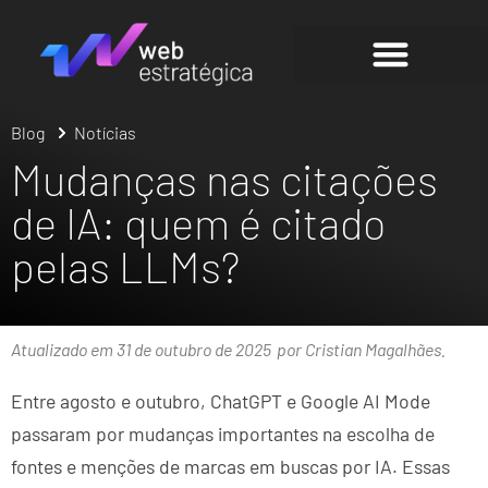
Blog
Notícias
Mudanças nas citações
de IA: quem é citado
pelas LLMs?
Atualizado em 31 de outubro de 2025
por Cristian Magalhães.
Entre agosto e outubro, ChatGPT e Google AI Mode
passaram por mudanças importantes na escolha de
fontes e menções de marcas em buscas por IA. Essas