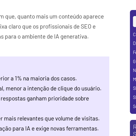
ram que, quanto mais um conteúdo aparece
xa claro que os profissionais de SEO e
C
s para o ambiente de IA generativa.
D
F
G
N
ior a 1% na maioria dos casos.
M
al, menor a intenção de clique do usuário.
S
S
m respostas ganham prioridade sobre
S
 mais relevantes que volume de visitas.
R
zação para IA e exige novas ferramentas.
S