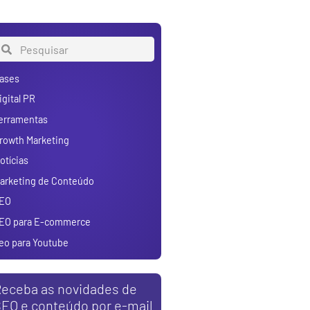
ases
igital PR
erramentas
rowth Marketing
otícias
arketing de Conteúdo
EO
EO para E-commerce
eo para Youtube
eceba as novidades de
EO e conteúdo por e-mail