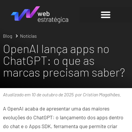
Blog
Notícias
OpenAI lança apps no
ChatGPT: o que as
marcas precisam saber?
Atualizado em 10 de outubro de 2025
por Cristian Magalhães.
A OpenAI acaba de apresentar uma das maiores
evoluções do ChatGPT: o lançamento dos apps dentro
do chat e o Apps SDK, ferramenta que permite criar