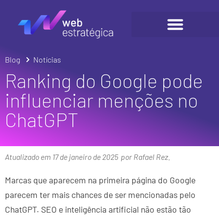
Blog
Notícias
Ranking do Google pode
influenciar menções no
ChatGPT
Atualizado em 17 de janeiro de 2025
por Rafael Rez.
Marcas que aparecem na primeira página do Google
parecem ter mais chances de ser mencionadas pelo
ChatGPT. SEO e inteligência artificial não estão tão