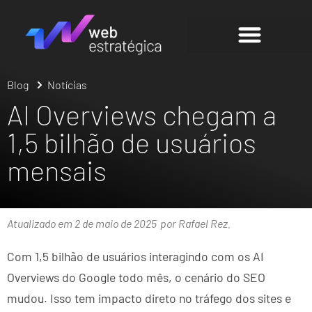
Blog
Notícias
AI Overviews chegam a
1,5 bilhão de usuários
mensais
Atualizado em 2 de maio de 2025
por Rafael Rez.
Com 1,5 bilhão de usuários interagindo com os AI
Overviews do Google todo mês, o cenário do SEO
mudou. Isso tem impacto direto no tráfego dos sites e