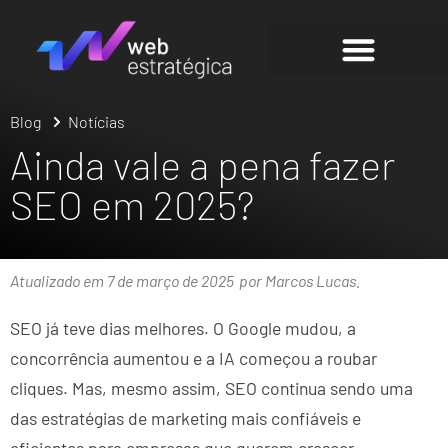
Blog
Notícias
Ainda vale a pena fazer
SEO em 2025?
Atualizado em 7 de março de 2025
por Marcos Lucas.
SEO já teve dias melhores. O Google mudou, a
concorrência aumentou e a IA começou a roubar
cliques. Mas, mesmo assim, SEO continua sendo uma
das estratégias de marketing mais confiáveis e