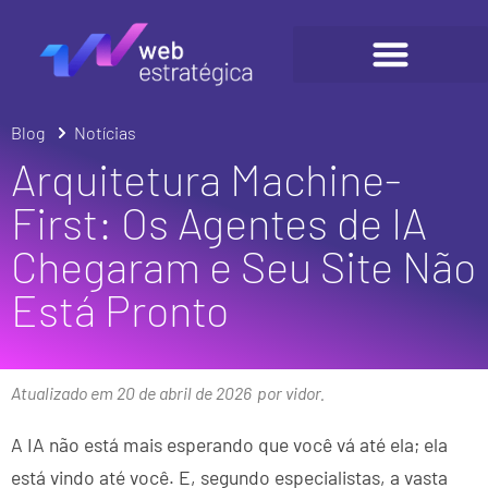
Blog
Notícias
Arquitetura Machine-
First: Os Agentes de IA
Chegaram e Seu Site Não
Está Pronto
Atualizado em 20 de abril de 2026
por vidor.
A IA não está mais esperando que você vá até ela; ela
está vindo até você. E, segundo especialistas, a vasta