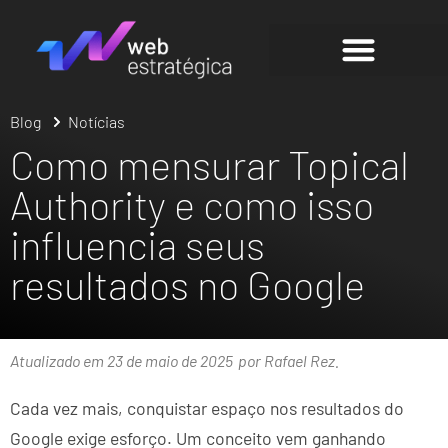
Blog
Notícias
Como mensurar Topical
Authority e como isso
influencia seus
resultados no Google
Atualizado em 23 de maio de 2025
por Rafael Rez.
Cada vez mais, conquistar espaço nos resultados do
Google exige esforço. Um conceito vem ganhando