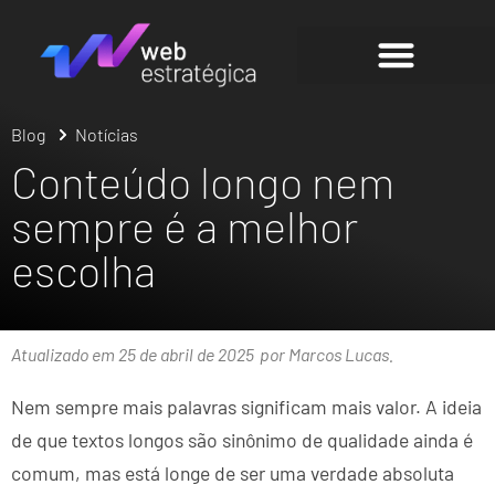
Blog
Notícias
Conteúdo longo nem
sempre é a melhor
escolha
Atualizado em 25 de abril de 2025
por Marcos Lucas.
Nem sempre mais palavras significam mais valor. A ideia
de que textos longos são sinônimo de qualidade ainda é
comum, mas está longe de ser uma verdade absoluta