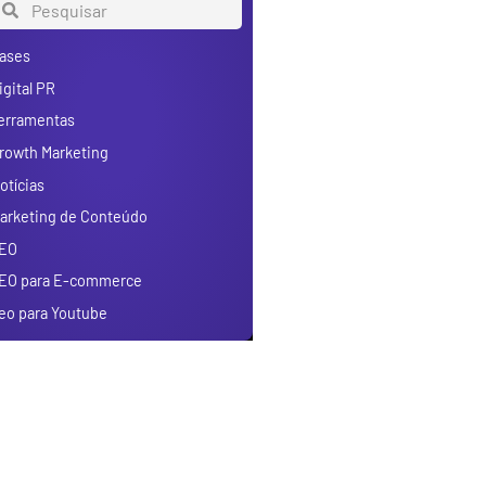
ases
igital PR
erramentas
rowth Marketing
otícias
arketing de Conteúdo
EO
EO para E-commerce
eo para Youtube