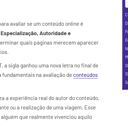
C
para avaliar se um conteúdo online é
D
F
 Especialização, Autoridade e
G
determinar quais páginas merecem aparecer
N
ios.
M
a sigla ganhou uma nova letra no final de
S
ra fundamentais na avaliação de
conteúdos
S
S
za a experiência real do autor do conteúdo,
ante ou a realização de uma viagem. Esse
or alguém que realmente vivenciou aquilo