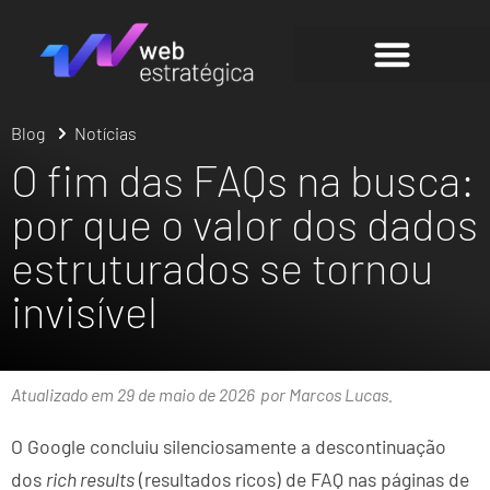
Blog
Notícias
O fim das FAQs na busca:
por que o valor dos dados
estruturados se tornou
invisível
Atualizado em 29 de maio de 2026
por Marcos Lucas.
O Google concluiu silenciosamente a descontinuação
dos
rich results
(resultados ricos) de FAQ nas páginas de