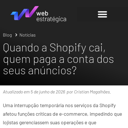
Blog
Notícias
Quando a Shopify cai,
quem paga a conta dos
seus anúncios?
Atualizado em 5 de junho de 2026
por Cristian Magalhães.
Uma interrupção temporária nos serviços da Shopify
afetou funções críticas de e-commerce, impedindo que
lojistas gerenciassem suas operações e que