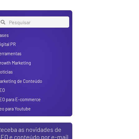
ases
igital PR
erramentas
rowth Marketing
otícias
arketing de Conteúdo
EO
EO para E-commerce
eo para Youtube
eceba as novidades de
EO e conteúdo por e-mail