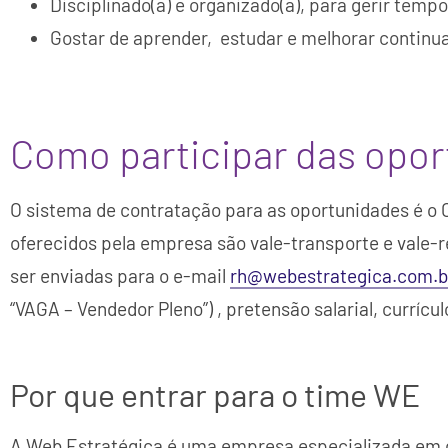
Disciplinado(a) e organizado(a), para gerir temp
Gostar de aprender, estudar e melhorar contin
Como participar das opor
O sistema de contratação para as oportunidades é o C
oferecidos pela empresa são vale-transporte e vale-r
ser enviadas para o e-mail
rh@webestrategica.com.b
“VAGA – Vendedor Pleno”) , pretensão salarial, currículo,
Por que entrar para o time WE
A Web Estratégica é uma empresa especializada em co