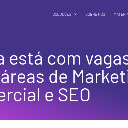
SOLUÇÕES
SOBRE NÓS
MATERIA
a está com vaga
 áreas de Market
rcial e SEO