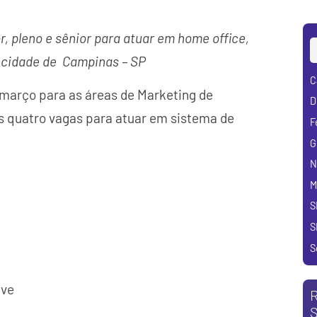
r, pleno e sênior para atuar em home office,
 cidade de Campinas – SP
C
março para as áreas de Marketing de
D
as quatro vagas para atuar em sistema de
F
G
N
M
S
S
S
ive
R
S