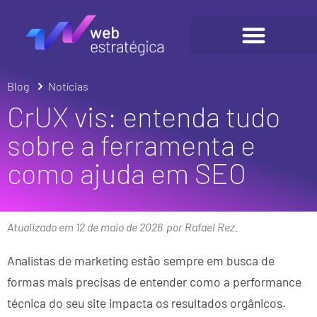
Blog
Notícias
CrUX vis: entenda tudo
sobre a ferramenta e
como ajuda em SEO
Atualizado em 12 de maio de 2026
por Rafael Rez.
Analistas de marketing estão sempre em busca de
formas mais precisas de entender como a performance
técnica do seu site impacta os resultados orgânicos.