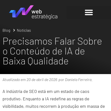
Blog
Notícias
Precisamos Falar Sobre
o Conteúdo de IA de
Baixa Qualidade
Atualizado em 20 de abril de 2026
por Daniela Ferreira.
A indústria de SEO está em um estado de caos
produtivo. Enquanto a IA redefine as regras de
visibilidade, muitos recorrem à produção em massa de