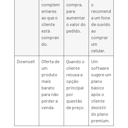
complem
compra,
s
entares
para
recomend
ao que o
aumentar
a um fone
cliente
o valor do
de ouvido
está
pedido.
ao
compran
comprar
do.
um
celular.
Downsell
Oferta de
Quando o
Um
um
cliente
software
produto
recusa a
sugere um
mais
opção
plano
barato
principal
básico
para não
por
após o
perder a
questão
cliente
venda.
de preço.
desistir
do plano
premium.