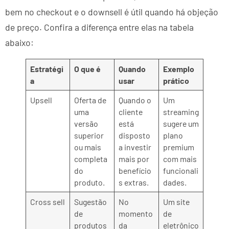
bem no checkout e o downsell é útil quando há objeção
de preço. Confira a diferença entre elas na tabela
abaixo:
Estratégi
O que é
Quando
Exemplo
a
usar
prático
Upsell
Oferta de
Quando o
Um
uma
cliente
streaming
versão
está
sugere um
superior
disposto
plano
ou mais
a investir
premium
completa
mais por
com mais
do
benefício
funcionali
produto.
s extras.
dades.
Cross sell
Sugestão
No
Um site
de
momento
de
produtos
da
eletrônico