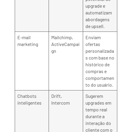
upgrade e
automatizam
abordagens
de upsell.
E-mail
Mailchimp,
Enviam
marketing
ActiveCampai
ofertas
gn
personalizada
s com base no
histórico de
compras e
comportamen
to do usuário.
Chatbots
Drift,
Sugerem
inteligentes
Intercom
upgrades em
tempo real
durante a
interação do
cliente com o