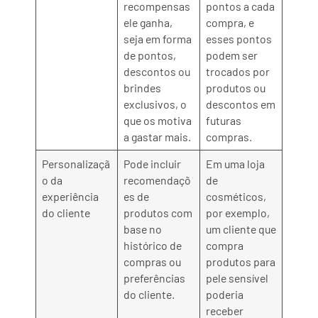
recompensas
pontos a cada
ele ganha,
compra, e
seja em forma
esses pontos
de pontos,
podem ser
descontos ou
trocados por
brindes
produtos ou
exclusivos, o
descontos em
que os motiva
futuras
a gastar mais.
compras.
Personalizaçã
Pode incluir
Em uma loja
o da
recomendaçõ
de
experiência
es de
cosméticos,
do cliente
produtos com
por exemplo,
base no
um cliente que
histórico de
compra
compras ou
produtos para
preferências
pele sensível
do cliente.
poderia
receber