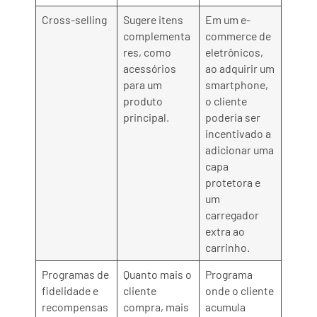
Cross-selling
Sugere itens
Em um e-
complementa
commerce de
res, como
eletrônicos,
acessórios
ao adquirir um
para um
smartphone,
produto
o cliente
principal.
poderia ser
incentivado a
adicionar uma
capa
protetora e
um
carregador
extra ao
carrinho.
Programas de
Quanto mais o
Programa
fidelidade e
cliente
onde o cliente
recompensas
compra, mais
acumula