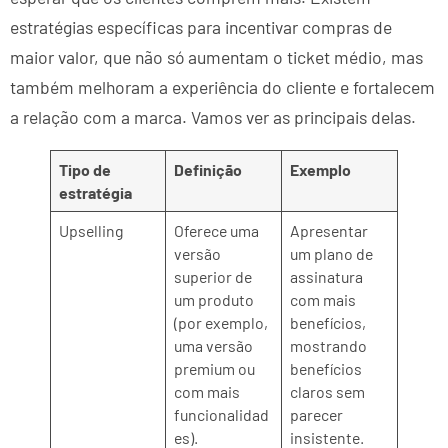
estratégias específicas para incentivar compras de
maior valor, que não só aumentam o ticket médio, mas
também melhoram a experiência do cliente e fortalecem
a relação com a marca. Vamos ver as principais delas.
Tipo de
Definição
Exemplo
estratégia
Upselling
Oferece uma
Apresentar
versão
um plano de
superior de
assinatura
um produto
com mais
(por exemplo,
benefícios,
uma versão
mostrando
premium ou
benefícios
com mais
claros sem
funcionalidad
parecer
es).
insistente.