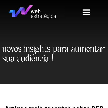
novos insights para aumentar
ˆ
sua
audi
e
ncia
!