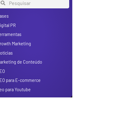
ases
igital PR
erramentas
rowth Marketing
otícias
arketing de Conteúdo
EO
EO para E-commerce
eo para Youtube