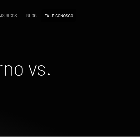
IS RICOS
BLOG
FALE CONOSCO
no vs.