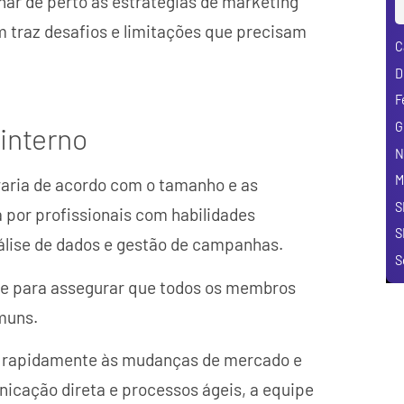
nhar de perto as estratégias de marketing
 traz desafios e limitações que precisam
C
D
F
G
 interno
N
M
varia de acordo com o tamanho e as
S
por profissionais com habilidades
S
álise de dados e gestão de campanhas.
S
nte para assegurar que todos os membros
muns.
r rapidamente às mudanças de mercado e
icação direta e processos ágeis, a equipe