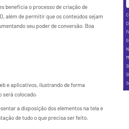
es beneficia o processo de criação de
C
O, além de permitir que os conteúdos sejam
D
 aumentando seu poder de conversão. Boa
F
G
N
M
S
S
S
b e aplicativos, ilustrando de forma
o será colocado.
esentar a disposição dos elementos na tela e
ação de tudo o que precisa ser feito.