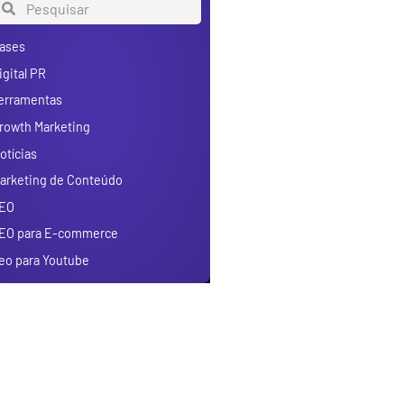
ases
igital PR
erramentas
rowth Marketing
otícias
arketing de Conteúdo
EO
EO para E-commerce
eo para Youtube