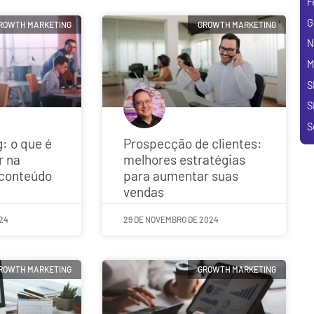
F
G
ROWTH MARKETING
GROWTH MARKETING
N
M
S
S
S
: o que é
Prospecção de clientes:
r na
melhores estratégias
 conteúdo
para aumentar suas
vendas
24
29 DE NOVEMBRO DE 2024
ROWTH MARKETING
GROWTH MARKETING