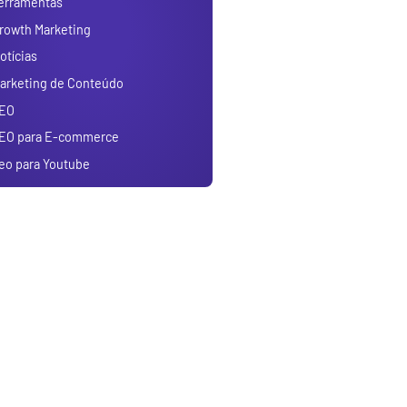
erramentas
rowth Marketing
otícias
arketing de Conteúdo
EO
EO para E-commerce
eo para Youtube