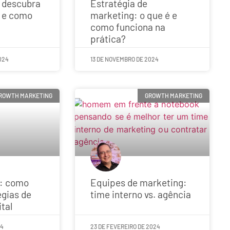
 descubra
Estratégia de
r e como
marketing: o que é e
como funciona na
prática?
024
13 DE NOVEMBRO DE 2024
ROWTH MARKETING
GROWTH MARKETING
: como
Equipes de marketing:
égias de
time interno vs. agência
tal
24
23 DE FEVEREIRO DE 2024