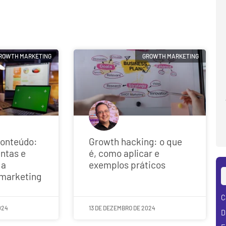
ROWTH MARKETING
GROWTH MARKETING
conteúdo:
Growth hacking: o que
entas e
é, como aplicar e
 a
exemplos práticos
 marketing
C
024
13 DE DEZEMBRO DE 2024
D