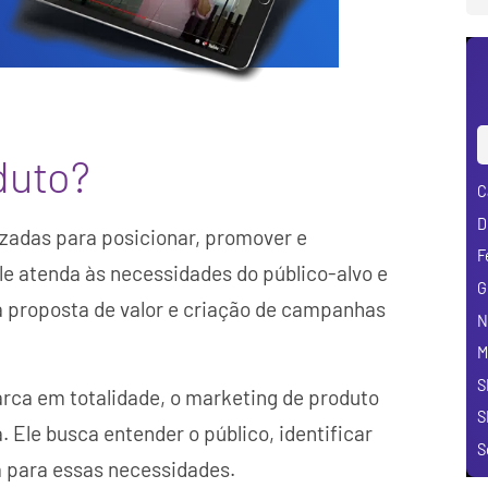
duto?
C
D
lizadas para posicionar, promover e
F
le atenda às necessidades do público-alvo e
G
da proposta de valor e criação de campanhas
N
M
S
arca em totalidade, o marketing de produto
S
 Ele busca entender o público, identificar
S
a para essas necessidades.