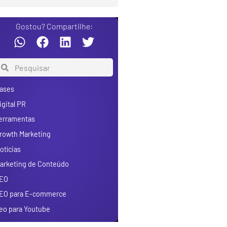
Gostou? Compartilhe:
ases
igital PR
erramentas
rowth Marketing
otícias
arketing de Conteúdo
EO
EO para E-commerce
eo para Youtube