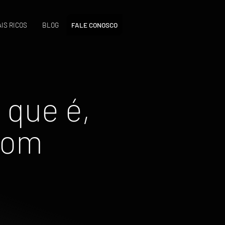
IS RICOS
BLOG
FALE CONOSCO
 que é,
com