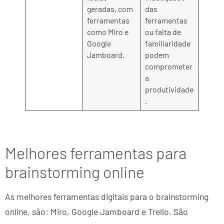
geradas, com
das
ferramentas
ferramentas
como Miro e
ou falta de
Google
familiaridade
Jamboard.
podem
comprometer
a
produtividade
.
Melhores ferramentas para
brainstorming online
As melhores ferramentas digitais para o brainstorming
online, são: Miro, Google Jamboard e Trello. São