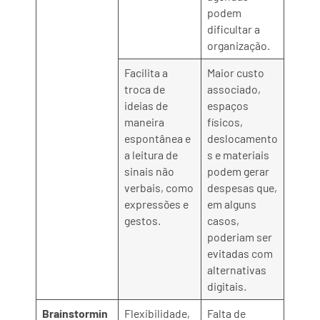
podem
dificultar a
organização.
Facilita a
Maior custo
troca de
associado,
ideias de
espaços
maneira
físicos,
espontânea e
deslocamento
a leitura de
s e materiais
sinais não
podem gerar
verbais, como
despesas que,
expressões e
em alguns
gestos.
casos,
poderiam ser
evitadas com
alternativas
digitais.
Brainstormin
Flexibilidade,
Falta de