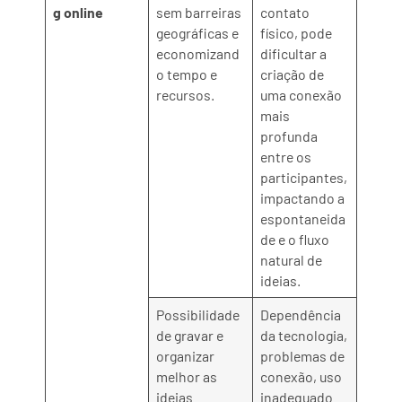
g online
sem barreiras
contato
geográficas e
físico, pode
economizand
dificultar a
o tempo e
criação de
recursos.
uma conexão
mais
profunda
entre os
participantes,
impactando a
espontaneida
de e o fluxo
natural de
ideias.
Possibilidade
Dependência
de gravar e
da tecnologia,
organizar
problemas de
melhor as
conexão, uso
ideias
inadequado