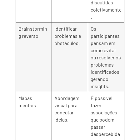
discutidas
coletivamente
.
Brainstormin
Identificar
Os
g reverso
problemas e
participantes
obstáculos.
pensam em
como evitar
ou resolver os
problemas
identificados,
gerando
insights.
Mapas
Abordagem
É possível
mentais
visual para
fazer
conectar
associações
ideias.
que podem
passar
despercebida