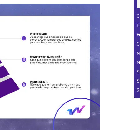
C
D
F
G
N
M
S
S
S