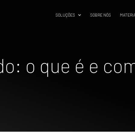
SOLUÇÕES
SOBRE NÓS
MATERIA
do: o que é e com