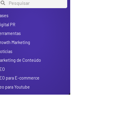
ases
igital PR
erramentas
rowth Marketing
otícias
arketing de Conteúdo
EO
EO para E-commerce
eo para Youtube