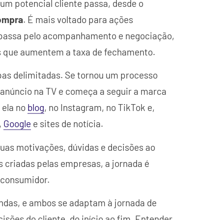
 um potencial cliente passa, desde o
compra
. É mais voltado para ações
 passa pelo acompanhamento e negociação,
as que aumentem a taxa de fechamento.
apas delimitadas. Se tornou um processo
 anúncio na TV e começa a seguir a marca
 ela no
blog
, no Instagram, no TikTok e,
,
Google
e sites de notícia.
suas motivações, dúvidas e decisões ao
s criadas pelas empresas, a jornada é
 consumidor.
endas, e ambos se adaptam à jornada de
sões do cliente, do início ao fim. Entender